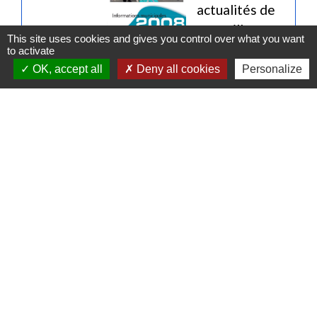
actualités de
mon village
This site uses cookies and gives you control over what you want
Gidy 2008
to activate
OK, accept all
Deny all cookies
Personalize
1
-
2
Contactez-nous
Commune de Gidy
Place Lucien Bourgon
45520 Gidy - FRANCE
+33 2 38 75 35 98
Contact par formulaire