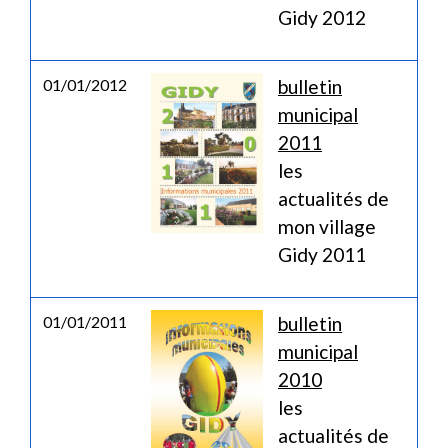
Gidy 2012
01/01/2012
bulletin
municipal
2011
les
actualités de
mon village
Gidy 2011
01/01/2011
bulletin
municipal
2010
les
actualités de