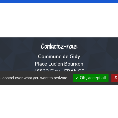
Contactez-nous
Commune de Gidy
Place Lucien Bourgon
45520 Gidy - FRANCE
+33 2 38 75 35 98
 control over what you want to activate
OK, accept all
Contact par formulaire
adresse mail de la mairie
accueil@mairiedegidy.fr