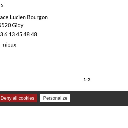
rs
lace Lucien Bourgon
5520 Gidy
3 6 13 45 48 48
e mieux
1
-2
Deny all cookies
Personalize