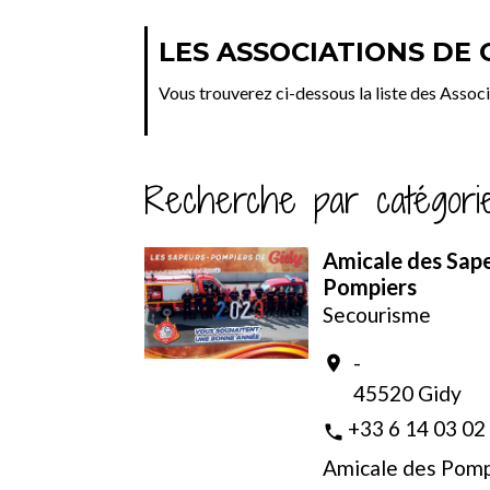
LES ASSOCIATIONS DE 
Vous trouverez ci-dessous la liste des Asso
Recherche par catégori
Amicale des Sap
Pompiers
Secourisme
-
location_on
45520 Gidy
+33 6 14 03 02
phone
Amicale des Pomp