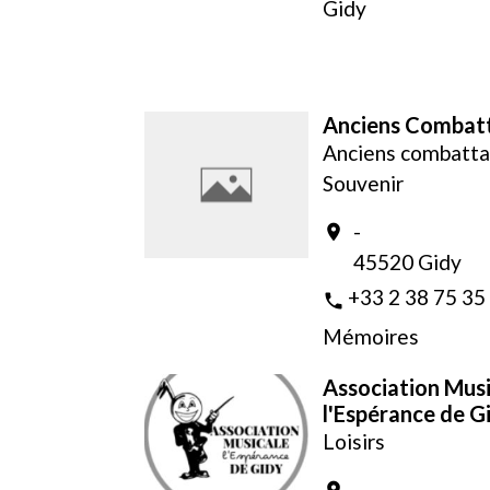
Gidy
Anciens Combat
Anciens combatta
Souvenir
-
location_on
45520 Gidy
+33 2 38 75 35
phone
Mémoires
Association Musi
l'Espérance de G
Loisirs
-
location_on