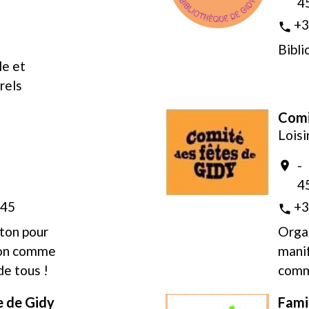
4
+3
phone
Bibl
le et
rels
Comi
Loisi
-
location_on
4
 45
+3
phone
ton pour
Orga
ion comme
manif
 de tous !
com
e de Gidy
Fami