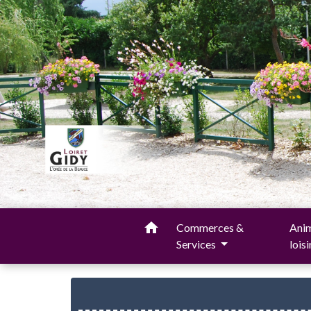
home
Commerces &
Anim
Services
lois