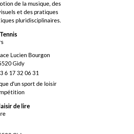
tion de la musique, des
visuels et des pratiques
tiques pluridisciplinaires.
Tennis
rs
lace Lucien Bourgon
5520 Gidy
3 6 17 32 06 31
que d'un sport de loisir
ompétition
aisir de lire
ure