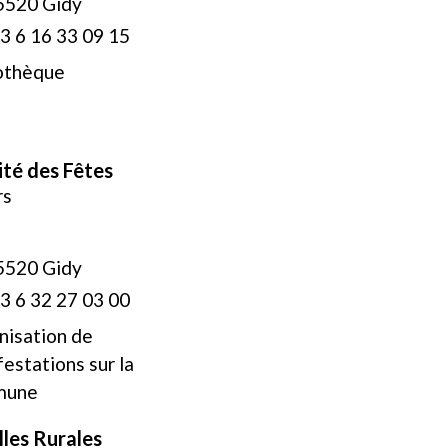
5520 Gidy
3 6 16 33 09 15
iothèque
té des Fêtes
rs
5520 Gidy
3 6 32 27 03 00
nisation de
estations sur la
mune
lles Rurales