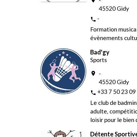
45520 Gidy
-
phone
Formation musica
évènements cultu
Bad'gy
Sports
-
location_on
45520 Gidy
+33 7 50 23 09
phone
Le club de badmin
adulte, compétit
loisir pour le bien
Détente Sportiv