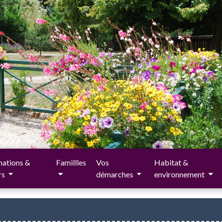
ations &
Famillles
Vos
Habitat &
irs
démarches
environnement