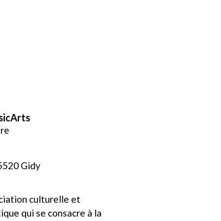
icArts
ure
5520 Gidy
iation culturelle et
tique qui se consacre à la