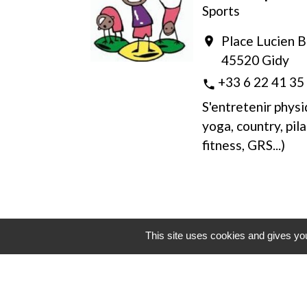
Sports
Place Lucien 
location_on
45520 Gidy
+33 6 22 41 35
phone
S'entretenir phys
yoga, country, pila
fitness, GRS...)
This site uses cookies and gives you