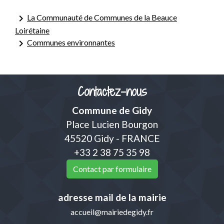
keyboard_arrow_right
La Communauté de Communes de la Beauce
Loirétaine
keyboard_arrow_right
Communes environnantes
Contactez-nous
Commune de Gidy
Place Lucien Bourgon
45520 Gidy - FRANCE
+33 2 38 75 35 98
Contact par formulaire
adresse mail de la mairie
accueil@mairiedegidy.fr