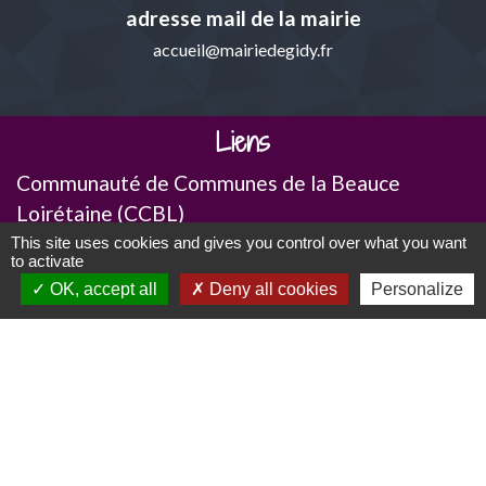
adresse mail de la mairie
accueil@mairiedegidy.fr
Liens
Communauté de Communes de la Beauce
Loirétaine (CCBL)
Pays Loire Beauce
This site uses cookies and gives you control over what you want
to activate
Département du Loiret
OK, accept all
Deny all cookies
Personalize
Ma région- Centre-Val de Loire
Mentions légales
-
Politique de confidentialité
-
Accessibilité
-
Plan du site
-
Gestion des cookies