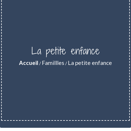
La petite enfance
Accueil
Famillles
La petite enfance
/
/