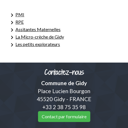
keyboard_arrow_right
PMI
keyboard_arrow_right
RPE
keyboard_arrow_right
Assitantes Maternelles
keyboard_arrow_right
La Micro-crèche de Gidy
keyboard_arrow_right
Les petits explorateurs
Contactez-nous
Commune de Gidy
Place Lucien Bourgon
45520 Gidy - FRANCE
+33 2 38 75 35 98
Contact par formulaire