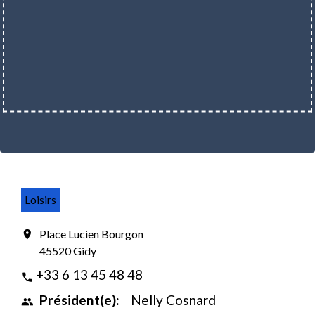
Loisirs
Place Lucien Bourgon
location_on
45520 Gidy
+33 6 13 45 48 48
phone
Président(e):
Nelly Cosnard
people