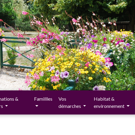
ations &
Famillles
Vos
Habitat &
irs
démarches
environnement