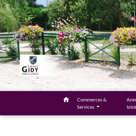
home
Commerces &
Anim
Services
lois