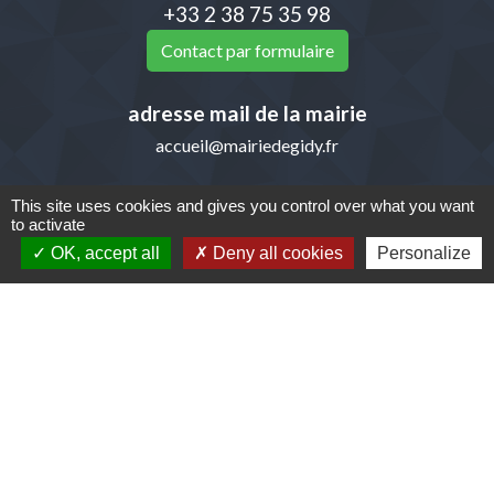
+33 2 38 75 35 98
Contact par formulaire
adresse mail de la mairie
accueil@mairiedegidy.fr
This site uses cookies and gives you control over what you want
to activate
Liens
OK, accept all
Deny all cookies
Personalize
Communauté de Communes de la Beauce
Loirétaine (CCBL)
Pays Loire Beauce
Département du Loiret
Ma région- Centre-Val de Loire
Mentions légales
-
Politique de confidentialité
-