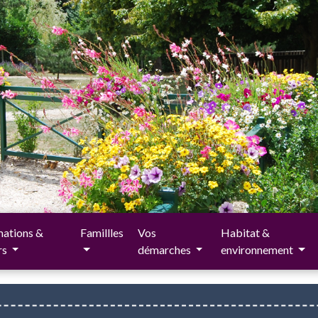
ations &
Famillles
Vos
Habitat &
irs
démarches
environnement