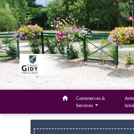
home
Commerces &
Anim
Services
lois