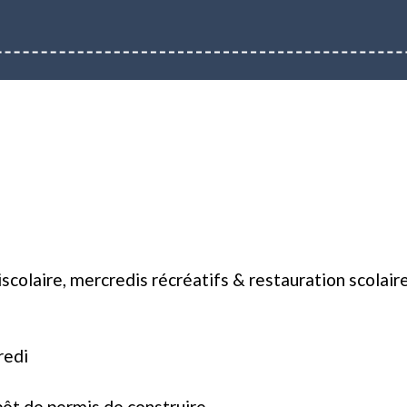
iscolaire, mercredis récréatifs & restauration scolair
redi
t de permis de construire