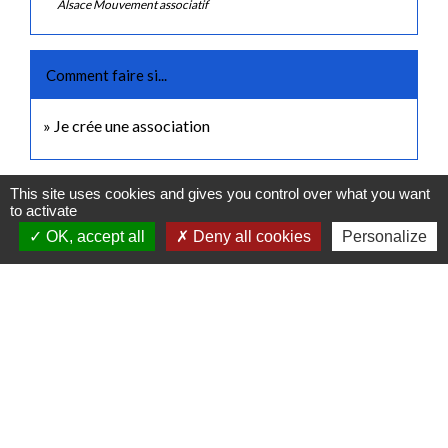
Alsace Mouvement associatif
Comment faire si...
Je crée une association
Signaler une erreur sur cette page
This site uses cookies and gives you control over what you want
to activate
OK, accept all
Deny all cookies
Personalize
Contactez-nous
Commune de Gidy
Place Lucien Bourgon
45520 Gidy - FRANCE
+33 2 38 75 35 98