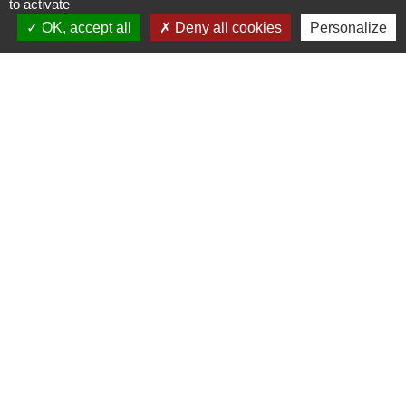
to activate
OK, accept all
Deny all cookies
Personalize
Signaler une erreur sur cette page
Contactez-nous
Commune de Gidy
Place Lucien Bourgon
45520 Gidy - FRANCE
+33 2 38 75 35 98
Contact par formulaire
adresse mail de la mairie
accueil@mairiedegidy.fr