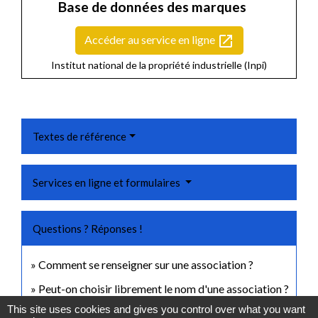
Base de données des marques
open_in_new
Accéder au service en ligne
Institut national de la propriété industrielle (Inpi)
Textes de référence
Services en ligne et formulaires
Questions ? Réponses !
Comment se renseigner sur une association ?
Peut-on choisir librement le nom d'une association ?
This site uses cookies and gives you control over what you want
Faut-il protéger le nom d'une association ?