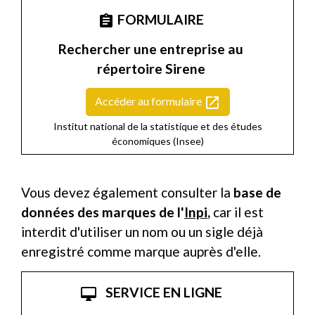
FORMULAIRE
assignment
Rechercher une entreprise au
répertoire Sirene
open_in_new
Accéder au formulaire
Institut national de la statistique et des études
économiques (Insee)
Vous devez également consulter la
base de
données des marques de l'
Inpi
,
car il est
interdit d'utiliser un nom ou un sigle déjà
enregistré comme marque auprès d'elle.
SERVICE EN LIGNE
desktop_mac