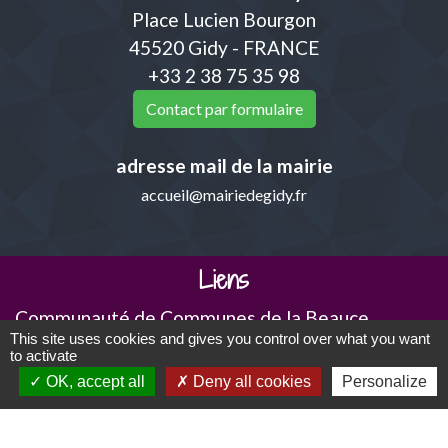
Place Lucien Bourgon
45520 Gidy - FRANCE
+33 2 38 75 35 98
Contact par formulaire
adresse mail de la mairie
accueil@mairiedegidy.fr
Liens
Communauté de Communes de la Beauce
This site uses cookies and gives you control over what you want
Loirétaine (CCBL)
to activate
Pays Loire Beauce
OK, accept all
Deny all cookies
Personalize
Département du Loiret
Ma région- Centre-Val de Loire