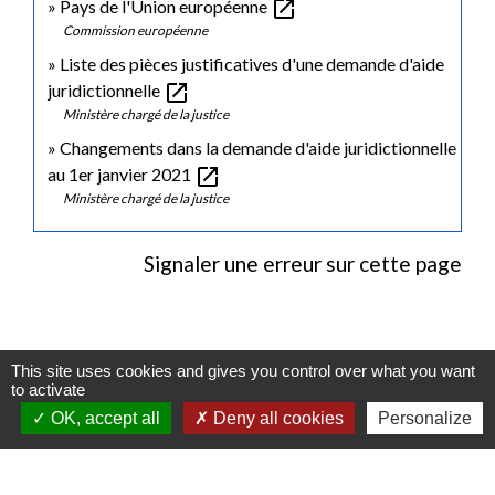
open_in_new
Pays de l'Union européenne
Commission européenne
Liste des pièces justificatives d'une demande d'aide
open_in_new
juridictionnelle
Ministère chargé de la justice
Changements dans la demande d'aide juridictionnelle
open_in_new
au 1er janvier 2021
Ministère chargé de la justice
Signaler une erreur sur cette page
This site uses cookies and gives you control over what you want
Contactez-nous
to activate
OK, accept all
Deny all cookies
Personalize
Commune de Gidy
Place Lucien Bourgon
45520 Gidy - FRANCE