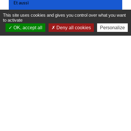
Et aussi
This site uses cookies and gives you control over what you want
Protection juridique (tutelle, curatelle...)
to activate
Famille - Scolarité
OK, accept all
Deny all cookies
Personalize
Signaler une erreur sur cette page
Contactez-nous
Commune de Gidy
Place Lucien Bourgon
45520 Gidy - FRANCE
+33 2 38 75 35 98
Contact par formulaire