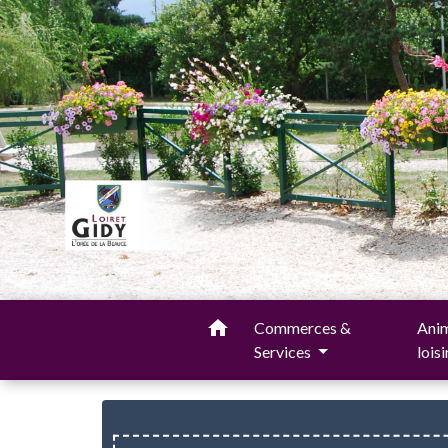
home
Commerces &
Anim
Services
lois