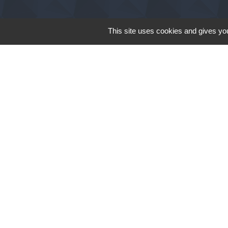
This site uses cookies and gives you
Communauté de Comm
Pays Loire Beauce
Département du Loir
Ma région- Centre-Va
Mentions légales
-
Poli