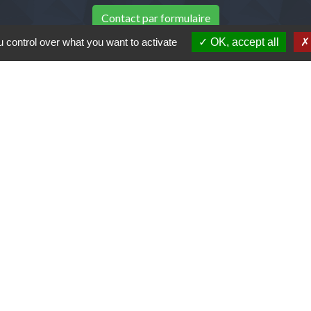
Contact par formulaire
 control over what you want to activate
OK, accept all
adresse mail de la mairie
accueil@mairiedegidy.fr
Liens
unes de la Beauce Loirétaine (CCBL)
et
l de Loire
tique de confidentialité
-
Accessibilité
-
Plan du sit