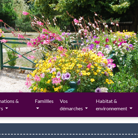
ations &
Famillles
Vos
Habitat &
irs
démarches
environnement