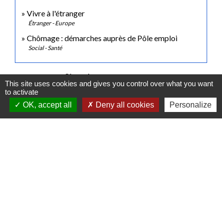
Vivre à l'étranger
Étranger - Europe
Chômage : démarches auprès de Pôle emploi
Social - Santé
Signaler une erreur sur cette page
This site uses cookies and gives you control over what you want
to activate
OK, accept all
Deny all cookies
Personalize
Contactez-nous
Commune de Gidy
Place Lucien Bourgon
45520 Gidy - FRANCE
+33 2 38 75 35 98
Contact par formulaire