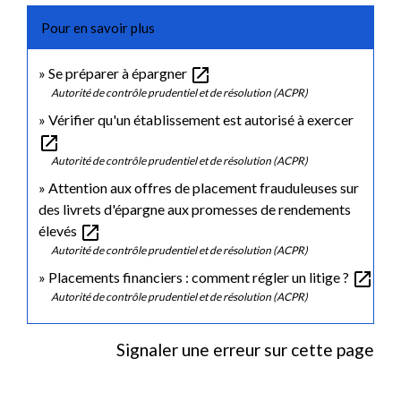
Pour en savoir plus
open_in_new
Se préparer à épargner
Autorité de contrôle prudentiel et de résolution (ACPR)
Vérifier qu'un établissement est autorisé à exercer
open_in_new
Autorité de contrôle prudentiel et de résolution (ACPR)
Attention aux offres de placement frauduleuses sur
des livrets d'épargne aux promesses de rendements
open_in_new
élevés
Autorité de contrôle prudentiel et de résolution (ACPR)
open_in_new
Placements financiers : comment régler un litige ?
Autorité de contrôle prudentiel et de résolution (ACPR)
Signaler une erreur sur cette page