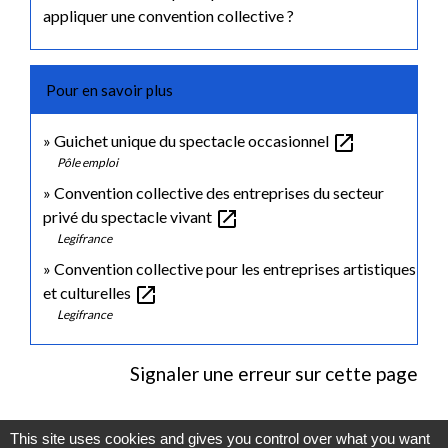
appliquer une convention collective ?
Pour en savoir plus
open_in_new
Guichet unique du spectacle occasionnel
Pôle emploi
Convention collective des entreprises du secteur
open_in_new
privé du spectacle vivant
Legifrance
Convention collective pour les entreprises artistiques
open_in_new
et culturelles
Legifrance
Signaler une erreur sur cette page
This site uses cookies and gives you control over what you want