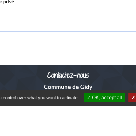
r privé
Contactez-nous
Commune de Gidy
Place Lucien Bourgon
 control over what you want to activate
OK, accept all
45520 Gidy - FRANCE
+33 2 38 75 35 98
adresse mail de la mairie