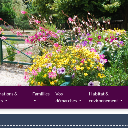
ations &
Famillles
Vos
Habitat &
irs
démarches
environnement