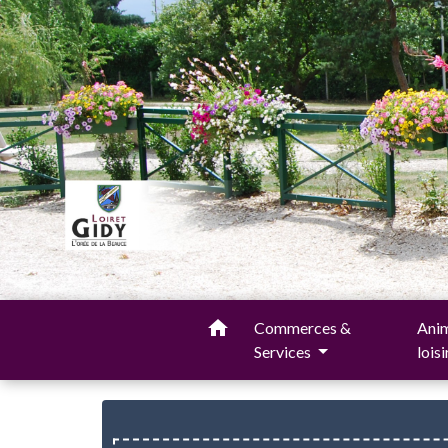
home
Commerces &
Anim
Services
lois