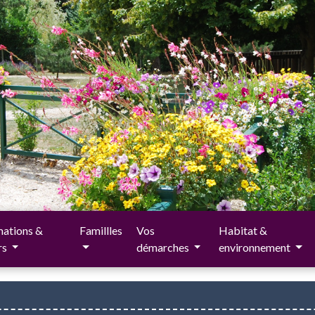
ations &
Famillles
Vos
Habitat &
irs
démarches
environnement