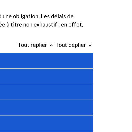
'une obligation. Les délais de
 à titre non exhaustif : en effet,
Tout replier
Tout déplier
keyboard_arrow_up
keyboard_arrow_down