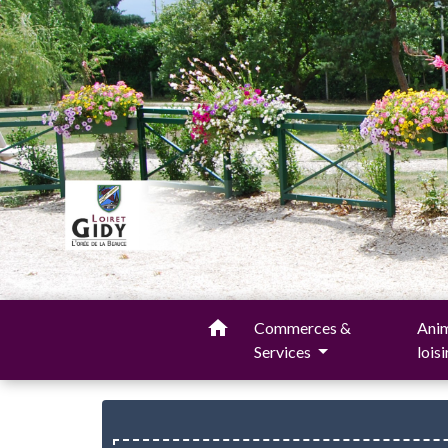
home
Commerces &
Anim
Services
lois