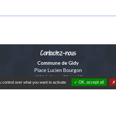
Contactez-nous
Commune de Gidy
Place Lucien Bourgon
45520 Gidy - FRANCE
 control over what you want to activate
OK, accept all
+33 2 38 75 35 98
Contact par formulaire
adresse mail de la mairie
accueil@mairiedegidy.fr