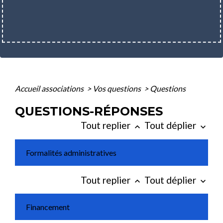
Accueil associations
>
Vos questions
>
Questions
QUESTIONS-RÉPONSES
Tout replier
Tout déplier
keyboard_arrow_up
keyboard_arrow_down
Formalités administratives
Tout replier
Tout déplier
keyboard_arrow_up
keyboard_arrow_down
Financement