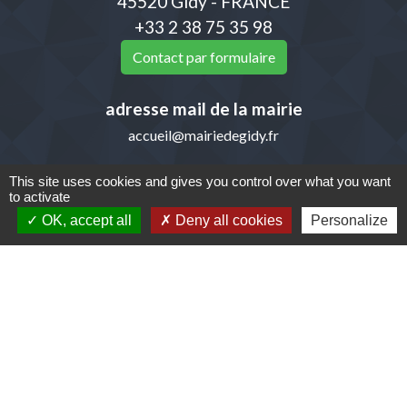
45520 Gidy - FRANCE
+33 2 38 75 35 98
Contact par formulaire
adresse mail de la mairie
accueil@mairiedegidy.fr
This site uses cookies and gives you control over what you want
to activate
Liens
OK, accept all
Deny all cookies
Personalize
Communauté de Communes de la Beauce
Loirétaine (CCBL)
Pays Loire Beauce
Département du Loiret
Ma région- Centre-Val de Loire
Mentions légales
-
Politique de confidentialité
-