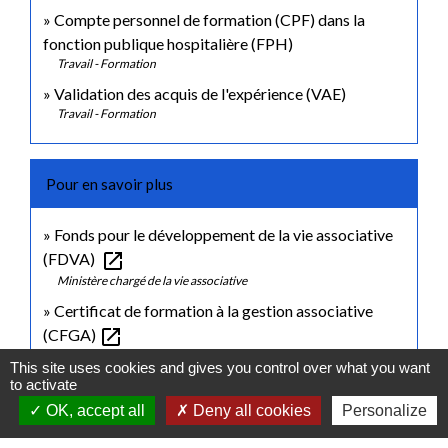
Compte personnel de formation (CPF) dans la
fonction publique hospitalière (FPH)
Travail - Formation
Validation des acquis de l'expérience (VAE)
Travail - Formation
Pour en savoir plus
Fonds pour le développement de la vie associative
open_in_new
(FDVA)
Ministère chargé de la vie associative
Certificat de formation à la gestion associative
open_in_new
(CFGA)
Ministère chargé de la vie associative
This site uses cookies and gives you control over what you want
to activate
OK, accept all
Deny all cookies
Personalize
Signaler une erreur sur cette page