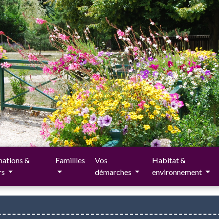
ations &
Famillles
Vos
Habitat &
irs
démarches
environnement