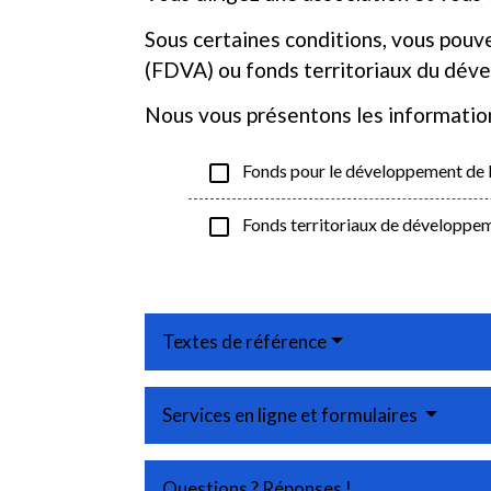
Sous certaines conditions, vous pouve
(FDVA) ou fonds territoriaux du déve
Nous vous présentons les information
check_box_outline_blank
Fonds pour le développement de l
check_box_outline_blank
Fonds territoriaux de développem
Textes de référence
Services en ligne et formulaires
Questions ? Réponses !