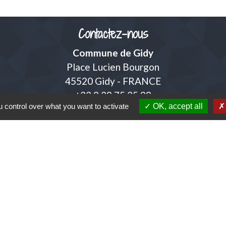
Contactez-nous
Commune de Gidy
Place Lucien Bourgon
45520 Gidy - FRANCE
+33 2 38 75 35 98
 control over what you want to activate
OK, accept all
Contact par formulaire
adresse mail de la mairie
accueil@mairiedegidy.fr
Liens
unes de la Beauce Loirétaine (CCBL)