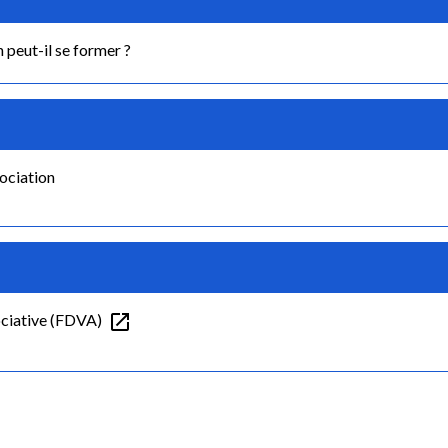
peut-il se former ?
sociation
open_in_new
sociative (FDVA)