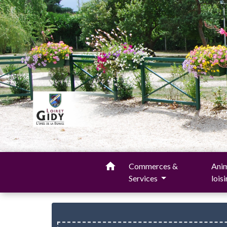
home
Commerces &
Anim
Services
lois