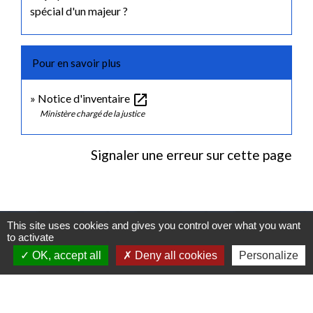
spécial d'un majeur ?
Pour en savoir plus
open_in_new
Notice d'inventaire
Ministère chargé de la justice
Signaler une erreur sur cette page
This site uses cookies and gives you control over what you want
Contactez-nous
to activate
OK, accept all
Deny all cookies
Personalize
Commune de Gidy
Place Lucien Bourgon
45520 Gidy - FRANCE